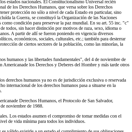
los estados nacionales. El Constitucionalismo Universal recién
ional de los Derechos Humanos, que versa sobre los Derechos
ner protección no sólo a nivel de cada Estado en particular, sino
ncluída la Guerra, se constituyó la Organización de las Naciones
 como condición para preservar la paz mundial. En su art. 55 inc. "c"
e todos, sin hacer distinción por motivos de raza, sexo, idioma o
nos. A partir de allí se fueron poniendo en vigencia diversos
ticos, económicos, sociales, culturales, etc.; también para desterrar
rotección de ciertos sectores de la población, como las minorías, la
hos humanos y las libertades fundamentales", del 4 de noviembre de
ón Americanade los Derechos y Deberes del Hombre y más tarde otros
s derechos humanos ya no es de jurisdicción exclusiva o reservada
echo internacional de los derechos humanos pasa a situarse en la
.
mericanade Derechos Humanos, el Protocolo de San Salvador,
 de noviembre de 1988.
lturales. Los estados asumen el compromiso de tomar medidas con el
nivel de vida mínima para todos los individuos.
es válido exigirle a un estado el cumplimiento de sus obligaciones,