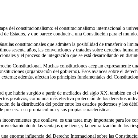
pa del constitucionalismo: el constitucionalismo internacional o univ
ad de Estados, y que parece conducir a una Constitución para el mundo.
láusulas constitucionales que admiten la posibilidad de transferir o limi
ltimos sesenta años, las convenciones y tratados sobre derechos humanos
cionales y el proceso de integración que se está desarrollando en distint
erecho Constitucional. Muchas constituciones aceptan expresamente una
constituciones (organización del gobierno). Esos avances sobre el derech
 externa; además, afectan los principios fundamentales del Constitucion
ad que habría surgido a partir de mediados del siglo XX, también en el 
ctos positivos, como una más efectiva protección de los derechos indivi
ón de la distribución del poder entre los estados poderosos y los débile
e preservar su propia cultura y sus propias características.
los inconvenientes que conlleva, es una tarea muy importante para los c
aprovechamiento de las ventajas que tiene, y la neutralización de los rie
a enorme influencia del Derecho Internacional sobre las Constituciones