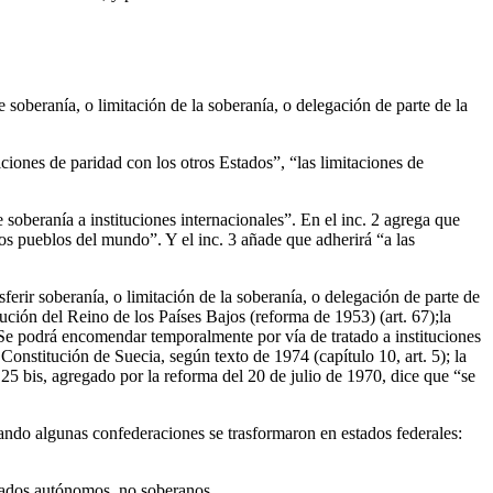
e soberanía, o limitación de la soberanía, o delegación de parte de la
ciones de paridad con los otros Estados”, “las limitaciones de
 soberanía a instituciones internacionales”. En el inc. 2 agrega que
os pueblos del mundo”. Y el inc. 3 añade que adherirá “a las
erir soberanía, o limitación de la soberanía, o delegación de parte de
ución del Reino de los Países Bajos (reforma de 1953) (art. 67);la
“Se podrá encomendar temporalmente por vía de tratado a instituciones
 Constitución de Suecia, según texto de 1974 (capítulo 10, art. 5); la
. 25 bis, agregado por la reforma del 20 de julio de 1970, dice que “se
ando algunas confederaciones se trasformaron en estados federales:
tados autónomos, no soberanos