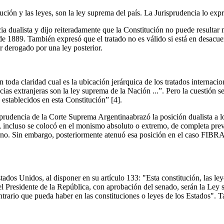
ución y las leyes, son la ley suprema del país. La Jurisprudencia lo ex
dualista y dijo reiteradamente que la Constitución no puede resultar m
 1889. También expresó que el tratado no es válido si está en desacuer
r derogado por una ley posterior.
oda claridad cual es la ubicación jerárquica de los tratados internacio
ias extranjeras son la ley suprema de la Nación ...”. Pero la cuestión se
o establecidos en esta Constitución”
[4].
prudencia de la Corte Suprema Argentinaabrazó la posición dualista a lo 
incluso se colocó en el monismo absoluto o extremo, de completa preva
terno. Sin embargo, posteriormente atenuó esa posición en el caso FIBR
ados Unidos, al disponer en su artículo 133: "Esta constitución, las le
el Presidente de la República, con aprobación del senado, serán la Ley
ontrario que pueda haber en las constituciones o leyes de los Estados". 