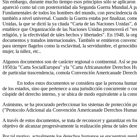
Sin embargo, durante mucho tiempo esos principios sólo se aplicaron e
apareció como tal con posterioridad ala Segunda Guerra Mundial.A pa
Fundamentales de todos los hombres del mundo, con prescindencia del e
también a nivel universal. Cuando la Guerra estaba por finalizar, com
Unidas, la que se dictó la ya citada “Carta de las Naciones Unidas”, 
establece que Organización de las Naciones Unidas promoverá el "respe
religión, y la efectividad de tales hechos y libertades". En 1948, la
documentos y tratados internacionales. También se emitieron convencion
para siempre flagelos como la esclavitud, la servidumbre, el genocidio,
mujer, la niñez, etc..
Algunos documentos son de carácter regional o continental. Así se p
1950;la "Carta SocialEuropea" yla "Carta Africanasobre Derechos H
de particular trascendencia, comola Convención Americanade Derec
En todos estos documentos se considera que la persona humana es un
de los estados, sino que pertenece a una jurisdicción concurrente o co
cúspide del derecho interno, y se ubica de modo equivalente a la con
Asimismo, se ha procurado perfeccionar los sistemas de protección 
("Protocolo Adicional ala Convención Americanade Derechos Humanos
A través de estos documentos, se trata de reconocer y garantizar en f
objetivo de alcanzar progresivamente la realización plena de tales der
Por tal motivo, actualmente los derechos humanos se encuentran regula