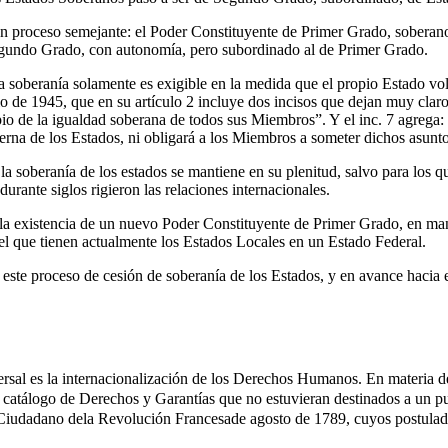
un proceso semejante: el Poder Constituyente de Primer Grado, soberano
gundo Grado, con autonomía, pero subordinado al de Primer Grado.
a soberanía solamente es exigible en la medida que el propio Estado vo
io de 1945, que en su artículo 2 incluye dos incisos que dejan muy clar
pio de la igualdad soberana de todos sus Miembros”. Y el inc. 7 agrega
nterna de los Estados, ni obligará a los Miembros a someter dichos asunt
: la soberanía de los estados se mantiene en su plenitud, salvo para los
rante siglos rigieron las relaciones internacionales.
á a la existencia de un nuevo Poder Constituyente de Primer Grado, en m
 que tienen actualmente los Estados Locales en un Estado Federal.
este proceso de cesión de soberanía de los Estados, y en avance hacia e
versal es la internacionalización de los Derechos Humanos. En materia d
 catálogo de Derechos y Garantías que no estuvieran destinados a un pu
 Ciudadano dela Revolución Francesade agosto de 1789, cuyos postulad