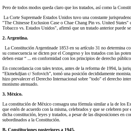
Pero de todos modos queda claro que los tratados, así como la Constit
La Corte Supremade Estados Unidos tuvo una constante jurisprudencia 
"The Chinesse Exclusion Case o Chae Chang Pin vs. United States" de
Tobacco vs. Estados Unidos", afirmó que un tratado anterior puede se
2. Argentina.
La Constitución Argentinade 1853 en su artículo 31 no determina con t
su consecuencia se dicten por el Congreso y los tratados con las potenc
deben estar “ ... en conformidad con los principios de derecho públic
En concordancia con tales textos, antes de la reforma de 1994, la juris
“Ekmekdjian c/ Sofovich”, tomó una posición decididamente monista, 
hizo prevalecer el Derecho Internacional sobre "todo" el derecho in
monismo atenuado.
3. México.
La constitución de México consagra una fórmula similar a la de los Est
que estén de acuerdo con la misma, celebrados y que se celebren por 
dicha constitución, leyes y tratados, a pesar de las disposiciones en c
subordinados a la Constitución.
B. Constituciones posteriores a 1945.