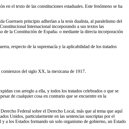
n en el texto de las constituciones estaduales. Este fenómeno se ha
a Guerraen principio adherían a la tesis dualista, al paralelismo del
onstitucional Internacional incorporando a sus textos las
o de la Constitución de España- o mediante la directa incorporación
rra, respecto de la supremacía y la aplicabilidad de los tratados
de comienzos del siglo XX, la mexicana de 1917.
pidan con arreglo a ella, y todos los tratados celebrados o que se
 pesar de cualquier cosa en contrario que se encuentre en la
el Derecho Federal sobre el Derecho Local, más que al tema que aquí
tados Unidos, particularmente en las sentencias suscriptas por el
l y a los Estados formando un solo organismo de gobierno, un Estado