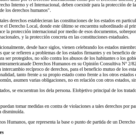
recho Interno y el Internacional, deben coexistir para la protección de 
 de los derechos humanos".
 tales derechos establecieran las constituciones de los estados en parti
re el Derecho Local, donde este último se encuentra subordinado al prim
duce la protección internacional por medio de esos documentos, sobreponi
acionales, y la protección concreta en las constituciones estaduales.
dicionalmente, desde hace siglos, vienen celebrando los estados miembr
que se refieren a problemas de los estados firmantes y en beneficio de 
 ser protegidos, no sólo contra los abusos de los habitantes o los gobie
te Interamericanade Derechos Humanos en su Opinión Consultiva Nº 2/8
un intercambio recíproco de derechos, para el beneficio mutuo de los est
idad, tanto frente a su propio estado como frente a los otros estados 
común, asumen varias obligaciones, no en relación con otros estados, sin
ados, se encuentran los dela persona. Elobjetivo principal de los trata
puedan tomar medidas en contra de violaciones a tales derechos por par
ta disminuída.
chos Humanos, que representa la base o punto de partida de un Derecho 
es