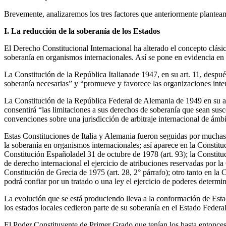
Brevemente, analizaremos los tres factores que anteriormente plantea
I. La reducción de la soberanía de los Estados
El Derecho Constitucional Internacional ha alterado el concepto clásico
soberanía en organismos internacionales. Así se pone en evidencia en 
La Constitución de la República Italianade 1947, en su art. 11, despué
soberanía necesarias” y “promueve y favorece las organizaciones intern
La Constitución de la República Federal de Alemania de 1949 en su art.
consentirá “las limitaciones a sus derechos de soberanía que sean sus
convenciones sobre una jurisdicción de arbitraje internacional de ámbi
Estas Constituciones de Italia y Alemania fueron seguidas por muchas C
la soberanía en organismos internacionales; así aparece en la Constitu
Constitución Españoladel 31 de octubre de 1978 (art. 93); la Constit
de derecho internacional el ejercicio de atribuciones reservadas por la 
Constitución de Grecia de 1975 (art. 28, 2° párrafo); otro tanto en la 
podrá confiar por un tratado o una ley el ejercicio de poderes determi
La evolución que se está produciendo lleva a la conformación de Esta
los estados locales cedieron parte de su soberanía en el Estado Federal
El Poder Constituyente de Primer Grado que tenían los hasta entonc