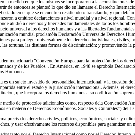
n la medida en que los mismos se incorporaron a las constituciones de 
rtir de entonces se planteó lo que dio en llamarse el Derecho Internac
stado en el que se encuentren residiendo o transitando, y que debían te
enzaron a emitirse declaraciones a nivel mundial y a nivel regional. Co
donde aludió a derechos y libertades fundamentales de todos los hombres
to universal a los derechos humanos y a las libertades fundamentales d
 organización mundial proclamóla Declaración Universalde Derechos Huma
es para proteger universalmente los derechos individuales, civiles, polí
 las torturas, las distintas formas de discriminación; y promoviendo la p
ueden mencionarla "Convención Europeapara la protección de los derec
umanos y de los Pueblos". En América, en 1948 se aprobóla Declaraci
hos Humanos.
 sujeto investido de personalidad internacional, y la cuestión de lo
mpartida entre el estado y la jurisdicción internacional. Además, el der
stitución, que incorpora los derechos humanos a su codificación suprema
por medio de protocolos adicionales como, respecto dela Convención A
 en materia de Derechos Económicos, Sociales y Culturales") del 17
orma precisa los derechos civiles, políticos, económicos, sociales y cu
echos, y usar efectivamente los recursos disponibles para garantizar un 
dos tanto por el Derecho Internacional como por el Derecho Interno, y 