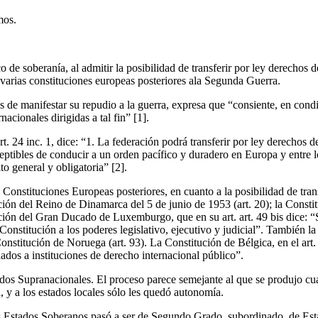
mos.
 de soberanía, al admitir la posibilidad de transferir por ley derechos d
varias constituciones europeas posteriores ala Segunda Guerra.
s de manifestar su repudio a la guerra, expresa que “consiente, en condi
acionales dirigidas a tal fin”
[1].
 24 inc. 1, dice: “1. La federación podrá transferir por ley derechos de
ceptibles de conducir a un orden pacífico y duradero en Europa y entre l
to general y obligatoria”
[2].
onstituciones Europeas posteriores, en cuanto a la posibilidad de transf
ción del Reino de Dinamarca del 5 de junio de 1953 (art. 20); la Constit
ución del Gran Ducado de Luxemburgo, que en su art. art. 49 bis dice: 
Constitución a los poderes legislativo, ejecutivo y judicial”. También la
Constitución de Noruega (art. 93). La Constitución de Bélgica, en el art
nados a instituciones de derecho internacional público”.
dos Supranacionales. El proceso parece semejante al que se produjo cu
, y a los estados locales sólo les quedó autonomía.
es Estados Soberanos pasó a ser de Segundo Grado, subordinado, de Es