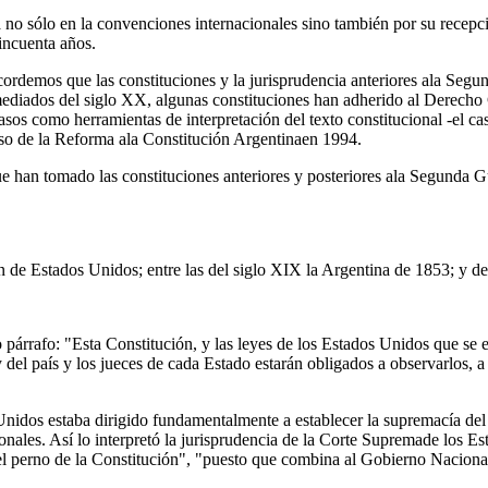
o sólo en la convenciones internacionales sino también por su recepció
incuenta años.
ordemos que las constituciones y la jurisprudencia anteriores ala Segund
mediados del siglo XX, algunas constituciones han adherido al Derecho C
s como herramientas de interpretación del texto constitucional -el cas
aso de la Reforma ala Constitución Argentinaen 1994.
 han tomado las constituciones anteriores y posteriores ala Segunda Gue
n de Estados Unidos; entre las del siglo XIX la Argentina de 1853; y 
párrafo: "Esta Constitución, y las leyes de los Estados Unidos que se ex
 del país y los jueces de cada Estado estarán obligados a observarlos, a
 Unidos estaba dirigido fundamentalmente a establecer la supremacía d
cionales. Así lo interpretó la jurisprudencia de la Corte Supremade los Es
el perno de la Constitución", "puesto que combina al Gobierno Naciona